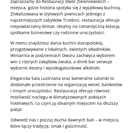
Zapraszamy do Restauracji Dwór Zieleniewskich –
miejsca, gdzie historia spotyka się z wyjątkową kuchnią.
Zlokalizowana w stylowych piwnicach jednego z
najcenniejszych zabytków Trzebini, restauracja oferuje
niepowtarzalny klimat, idealny na romantyczną kolację,
spotkanie biznesowe czy rodzinne uroczystości.
W menu znajdziesz dania kuchni staropolskiej,
przygotowywane z lokalnych, świeżych składników.
Winiarnia w podziemiach Dworu zachwyca wyborem
win z różnych zakątków świata, a drink bar serwuje
wyborne desery i wysokogatunkowe alkohole.
Elegancka Sala Lustrzana oraz kameralne saloniki to
doskonałe przestrzenie na organizację wesel, bankietów
i innych uroczystości. Restauracja oferuje również
możliwość noclegu w klimatyzowanych pokojach
hotelowych, co czyni ją idealnym miejscem na dłuższy
pobyt.
Odwiedź nas i poczuj ducha dawnych bali – w miejscu,
które łączy tradycję, smak i gościnność.