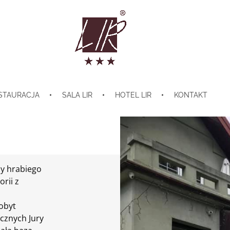
Restauracja Lir
Restauracja - Dwór Zieleniewskich - Noclegi
STAURACJA
SALA LIR
HOTEL LIR
KONTAKT
y hrabiego
orii z
obyt
ycznych Jury