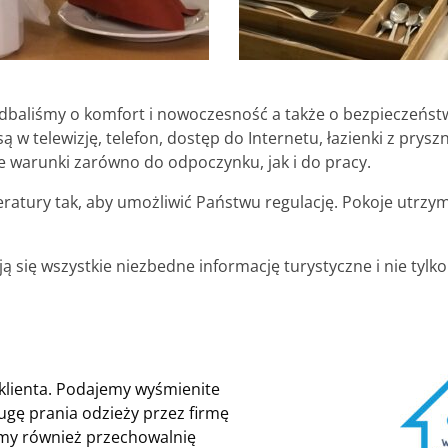
adbaliśmy o komfort i nowoczesność a także o bezpieczeń
w telewizję, telefon, dostęp do Internetu, łazienki z prys
e warunki zarówno do odpoczynku, jak i do pracy.
atury tak, aby umożliwić Państwu regulację. Pokoje utrzy
jdują się wszystkie niezbedne informację turystyczne i nie
klienta. Podajemy wyśmienite
ugę prania odzieży przez firmę
emy również przechowalnię