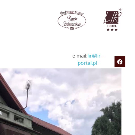
e-mail:
lir@lir-
portal.pl