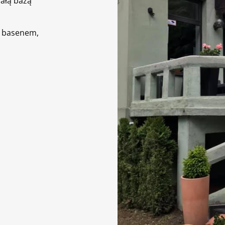
ałą bazą
z basenem,